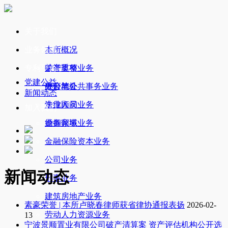
关于我们
业务领域
本所概况
专利平台
荣誉奖项
破产重整业务
党建公益
办公地址
政府与公共事务业务
平台简介
新闻动态
法律顾问业务
专业人员
加入我们
婚姻家事业务
业务领域
金融保险资本业务
公司业务
新闻动态
刑事业务
建筑房地产业务
素豪荣誉 | 本所卢晓春律师获省律协通报表扬
2026-02-
劳动人力资源业务
13
宁波景顺置业有限公司破产清算案 资产评估机构公开选