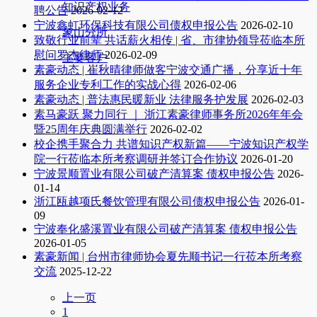
知识产权业务
聘公告
2026-02-12
宁波鑫虹环保科技有限公司债权申报公告
2026-02-10
象山分所
致敬行业前辈 共话薪火相传 | 省、市律协领导莅临本所
慰问罗杰律师
2026-02-09
主要客户
素豪动态 | 崔秋晴律师做客宁波交通广播，分享近十年
服务企业专利工作的实战心得
2026-02-06
素豪动态 | 普法惠民暖新业 法律服务护发展
2026-02-03
素马豪跃 聚力同行 ｜ 浙江素豪律师事务所2026年年会
暨25周年庆典圆满举行
2026-02-02
校企携手聚合力 共谱知识产权新篇——宁波知识产权学
院一行莅临本所考察调研并签订合作协议
2026-01-20
宁波景顺置业有限公司破产清算案 债权申报公告
2026-
01-14
浙江瓯越项氏餐饮管理有限公司债权申报公告
2026-01-
09
宁波奉化盛溪置业有限公司破产清算案 债权申报公告
2026-01-05
素豪新闻 | 台州市律师协会夏先顺书记一行莅本所考察
交流
2025-12-22
上一页
1