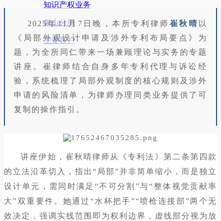
知识产权业务
象山分所
2025年11月7日晚，本所专利律师
崔秋晴
以
《局部外观设计申请及涉外专利布局要点》为
主要客户
题，为全所同仁带来一场兼顾理论与实务的专题
讲座。崔律师结合自身多年专利代理与诉讼经
验，系统梳理了局部外观制度的核心规则及涉外
申请的风险清单，为律师办理同类业务提供了可
复制的操作指引。
讲座伊始，崔秋晴律师从《专利法》第二条第四款
的立法沿革切入，指出“局部”并非简单缩小，而是独立
设计单元，需同时满足“不可分割”与“整体视觉贡献率
大”双重要件。她通过“水杯把手”“喷枪连接部”两个无
效决定，强调实线范围即为权利边界，虚线部分视为放