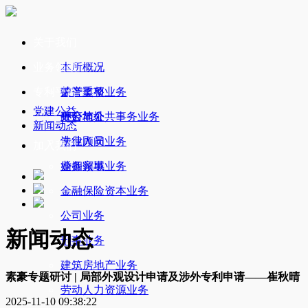
关于我们
业务领域
本所概况
专利平台
荣誉奖项
破产重整业务
党建公益
办公地址
政府与公共事务业务
平台简介
新闻动态
法律顾问业务
专业人员
加入我们
婚姻家事业务
业务领域
金融保险资本业务
公司业务
新闻动态
刑事业务
建筑房地产业务
素豪专题研讨 | 局部外观设计申请及涉外专利申请——崔秋晴
劳动人力资源业务
2025-11-10 09:38:22