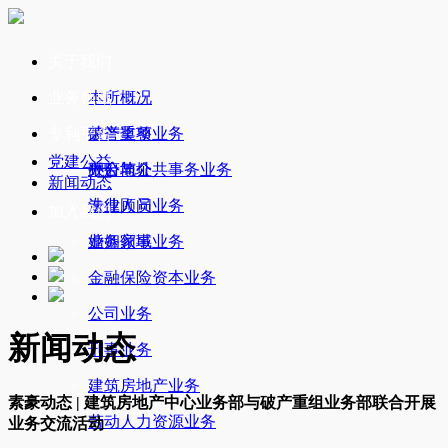
关于我们
业务领域
本所概况
专利平台
荣誉奖项
破产重整业务
党建公益
办公地址
政府与公共事务业务
平台简介
新闻动态
法律顾问业务
专业人员
加入我们
婚姻家事业务
业务领域
金融保险资本业务
公司业务
新闻动态
刑事业务
建筑房地产业务
素豪动态 | 建筑房地产中心业务部与破产重组业务部联合开展
劳动人力资源业务
业务交流活动