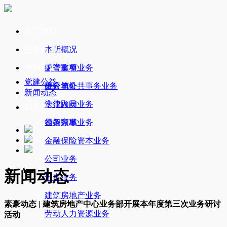
关于我们
业务领域
本所概况
专利平台
荣誉奖项
破产重整业务
党建公益
办公地址
政府与公共事务业务
平台简介
新闻动态
法律顾问业务
专业人员
加入我们
婚姻家事业务
业务领域
金融保险资本业务
公司业务
新闻动态
刑事业务
建筑房地产业务
素豪动态 | 建筑房地产中心业务部开展本年度第三次业务研讨
劳动人力资源业务
活动