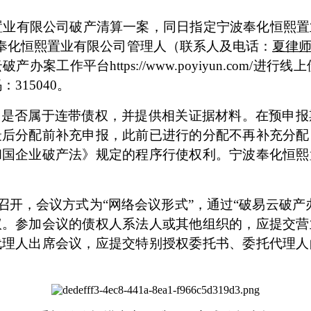
置业有限公司
破产清算一案
，
同日
指定
宁波奉化恒熙置
奉化恒熙置业有限公司
管理人
（
联系人及电话：
夏律
云破产办案工作平台
https://www.poyiyun.com/进
码：
315
040。
及是否属于连带债权，并提供相关证据材料。在预申报
最后分配前补充申报，
此前已进行的分配不再补充分配
和国企业破产法》规定的程序行使权利。
宁波奉化恒熙
召开，会议方式为
“网络会议形式”，通过“破易云破
议。参加会议的债权人系法人或其他组织的，应提交营
代理人出席会议，应提交特别授权委托书、委托代理人