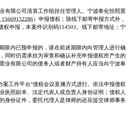
业有限公司清算工作组
担任管理人。
宁波奉化恒熙置
师
15669152286
）
申报债权
；
除线下
邮寄申报方式外，
行线上债权申报，
本案件识别码
114503。线下
邮寄
地址：宁
期限内已预申报的，请在前述期限内向管理人进行确
，同时仍需
承担为审查和确认补充申报债权所产生的
置业
有限公司
的债务人或者财产持有人应当向
宁波奉
产办案工作平台”债权会议直播方式进行。
依法申报债权
业执照副本、法定代表人或负责人身份证明；债权人
的身份证件，委托代理人是律师的还应提交律师事务