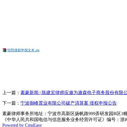
恒熙债权申报文本.zip
上一篇：
素豪新闻 | 陈建宏律师应邀为遨森电子商务股份有限
下一篇：
宁波御峰置业有限公司破产清算案 债权申报公告
素豪律师事务所地址：宁波市高新区扬帆路999弄研发园B区1幢8楼 电话:05
《中华人民共和国电信与信息服务业务经营许可证》编号：浙ICP备
Powered by CmsEasy