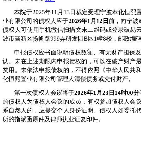
本院于
2025年11月13日裁定受理
宁波奉化恒熙
业有限公司
的债权人应于
2026
年
1
月
12
日
前，向
宁波
债权人可使用手机微信扫描文末二维码
或登录破易
波市高新区扬帆路
999弄研发园B区1幢8楼，
邮政编
申报债权应书面说明债权数额、有无财产担保
认。未在上述期限内申报债权的，可以在破产财产
费用。未依法申报债权的，不得依照《中华人民共
化恒熙置业有限公司
管理人清偿债务或交付财产。
第一次债权人会议将于
20
26
年
1
月
23
日
14
时
00
分
的债权人为债权人会议的成员，有权参加债权人会
系自然人的，应提交个人身份证明。债权人如委托
所的指派函原件及律师执业证复印件。